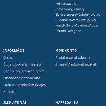
Počítače
Mobily
Fotoaparáty, kamery
Elektro, spotrebiče
Šport, výbava
Hudobné nástroje
Vstupenky
Knihy
Nábytok
Oblečenie
Služby
Ostatné kategórie
INFORMÁCIE
MOJE KONTO
O nás
Pridať inzerát zdarma
Čo je topovaný inzerát?
Zmazať / editovať inzerát
Cenník reklamných plôch
Obchodné podmienky
Ochrana osobných údajov
Kontakt
SLEDUJTE NÁS
NAPREDAJ.EU