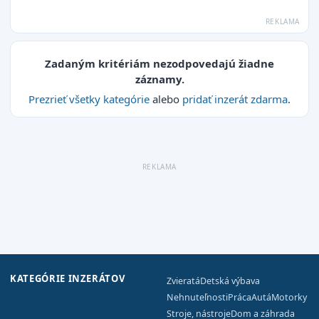
Zadaným kritériám nezodpovedajú žiadne
záznamy.
Prezrieť všetky kategórie
alebo
pridať inzerát zdarma
.
KATEGÓRIE INZERÁTOV
Zvieratá
Detská výbava
Nehnuteľnosti
Práca
Autá
Motorky
Stroje, nástroje
Dom a záhrada