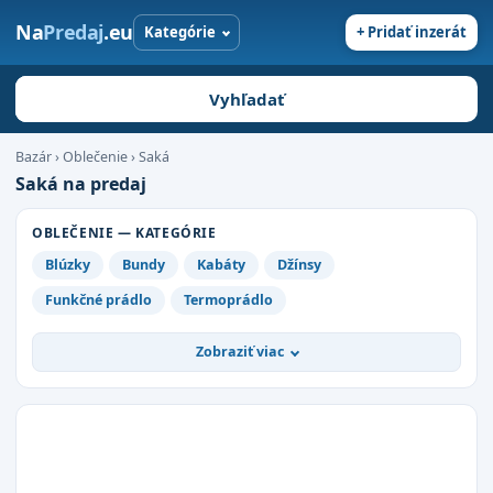
Na
Predaj
.eu
Kategórie
+ Pridať inzerát
Vyhľadať
Bazár
›
Oblečenie
›
Saká
Saká na predaj
OBLEČENIE — KATEGÓRIE
Blúzky
Bundy
Kabáty
Džínsy
Funkčné prádlo
Termoprádlo
Zobraziť viac